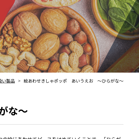
扱い製品
絵あわせきしゃポッポ あいうえお ～ひらがな～
がな～