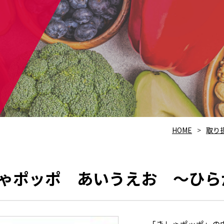
HOME
取り
ゃポッポ あいうえお ～ひら